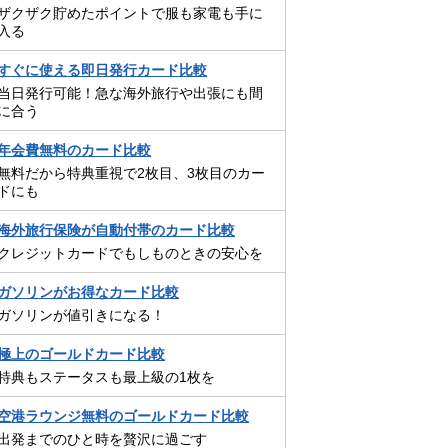
ザクザク貯めたポイントで服も家電も手に
入る
すぐに使える即日発行カード比較
当日発行可能！急な海外旅行や出張にも間
に合う
年会費無料のカード比較
無料だから特典重視で2枚目、3枚目のカー
ドにも
海外旅行保険が自動付帯のカード比較
クレジットカードでもしものときの安心を
ガソリンがお得なカード比較
ガソリンが値引きになる！
極上のゴールドカード比較
特典もステータスも最上級の1枚を
空港ラウンジ無料のゴールドカード比較
出発までのひと時を贅沢に過ごす