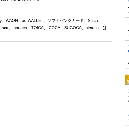
dy、WAON、au WALLET、ソフトバンクカード、Suica、
itaca、manaca、TOICA、ICOCA、SUGOCA、nimoca、は