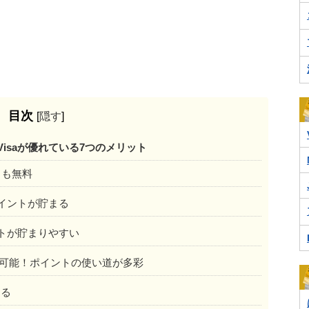
目次
[
隠す
]
Visaが優れている7つのメリット
ドも無料
ポイントが貯まる
ントが貯まりやすい
も可能！ポイントの使い道が多彩
える