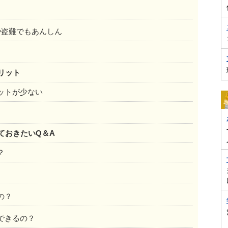
や盗難でもあんしん
メリット
ットが少ない
っておきたいQ＆A
？
の？
できるの？