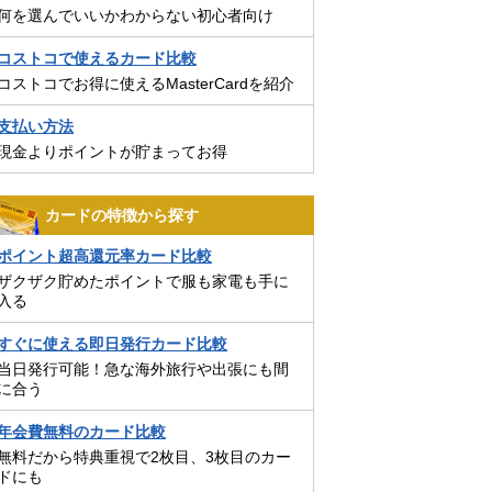
何を選んでいいかわからない初心者向け
コストコで使えるカード比較
コストコでお得に使えるMasterCardを紹介
支払い方法
現金よりポイントが貯まってお得
カードの特徴から探す
ポイント超高還元率カード比較
ザクザク貯めたポイントで服も家電も手に
入る
すぐに使える即日発行カード比較
当日発行可能！急な海外旅行や出張にも間
に合う
年会費無料のカード比較
無料だから特典重視で2枚目、3枚目のカー
ドにも