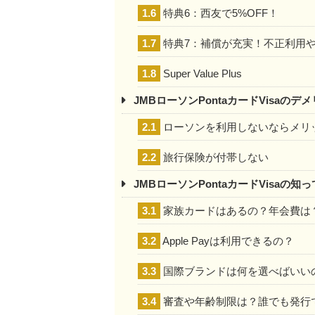
1.6
特典6：西友で5%OFF！
1.7
特典7：補償が充実！不正利用
1.8
Super Value Plus
JMBローソンPontaカードVisaのデ
2.1
ローソンを利用しないならメリ
2.2
旅行保険が付帯しない
JMBローソンPontaカードVisaの知
3.1
家族カードはあるの？年会費は
3.2
Apple Payは利用できるの？
3.3
国際ブランドは何を選べばいい
3.4
審査や年齢制限は？誰でも発行