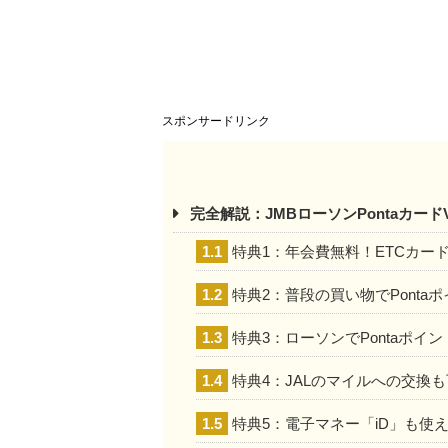
スポンサードリンク
完全解説：JMBローソンPontaカード
1.1
特典1：年会費無料！ETCカー
1.2
特典2：普段の買い物でPonta
1.3
特典3：ローソンでPontaポイ
1.4
特典4：JALのマイルへの交換
1.5
特典5：電子マネー「iD」も使