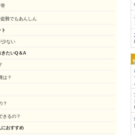
付帯
や盗難でもあんしん
ット
が少ない
おきたいQ＆A
？
費は？
の？
できるの？
な人におすすめ