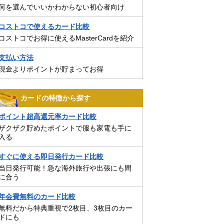
何を選んでいいかわからない初心者向け
コストコで使えるカード比較
コストコでお得に使えるMasterCardを紹介
支払い方法
現金よりポイントが貯まってお得
カードの特徴から探す
ポイント超高還元率カード比較
ザクザク貯めたポイントで服も家電も手に
入る
すぐに使える即日発行カード比較
当日発行可能！急な海外旅行や出張にも間
に合う
年会費無料のカード比較
無料だから特典重視で2枚目、3枚目のカー
ドにも