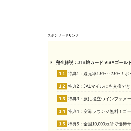
スポンサードリンク
完全解説：JTB旅カード VISAゴー
1.1
特典1：還元率1.5%～2.5%
1.2
特典2：JALマイルにも交換で
1.3
特典3：旅に役立つインフォメ
1.4
特典4：空港ラウンジ無料！ゴ
1.5
特典5：全国10,000カ所で優