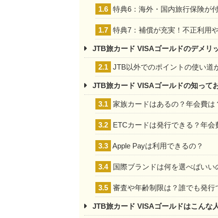
1.6
特典6：海外・国内旅行保険が
1.7
特典7：補償が充実！不正利用
JTB旅カード VISAゴールドのデメリ
2.1
JTB以外でのポイントの使い道
JTB旅カード VISAゴールドの知って
3.1
家族カードはあるの？年会費は
3.2
ETCカードは発行できる？年会
3.3
Apple Payは利用できるの？
3.4
国際ブランドは何を選べばいい
3.5
審査や年齢制限は？誰でも発行
JTB旅カード VISAゴールドはこん