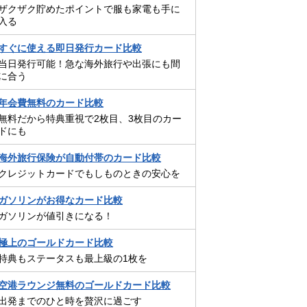
ザクザク貯めたポイントで服も家電も手に
入る
すぐに使える即日発行カード比較
当日発行可能！急な海外旅行や出張にも間
に合う
年会費無料のカード比較
無料だから特典重視で2枚目、3枚目のカー
ドにも
海外旅行保険が自動付帯のカード比較
クレジットカードでもしものときの安心を
ガソリンがお得なカード比較
ガソリンが値引きになる！
極上のゴールドカード比較
特典もステータスも最上級の1枚を
空港ラウンジ無料のゴールドカード比較
出発までのひと時を贅沢に過ごす