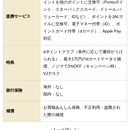
イントを他のポイントに交換可（Pontaポイ
ント、スターバックスカード、ドトール バ
提携サービス
リューカード、iDなど）、ポイントをJALマ
イルに交換可、電子マネー付帯（iD）、ポ
イントカード付帯（dカード）、Apple Pay
対応
dポイントクラブ（条件に応じて優待がうけ
られる）、最大1万円のdカードケータイ補
特典
償、ノジマで3%OFF（キャンペーン時）、
VJデスク
海外：なし
旅行保険
国内：なし
お買物あんしん保険、不正利用・盗難され
補償
た際の補償
↓もっと詳しく↓