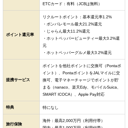
ETCカード：有料（JCBは無料）
リクルートポイント：基本還元率1.2%
・ポンパレモール最大21.2%還元
・じゃらん最大11.2%還元
ポイント還元率
・ホットペッパービューティー最大3.2%還
元
・ホットペッパーグルメ最大3.2%還元
ポイントを他社ポイントに交換可（Pontaポ
イント）、PontaポイントをJALマイルに交
提携サービス
換可、電子マネーチャージでポイントが貯
まる（nanaco、楽天Edy、モバイルSuica、
SMART ICOCA）、Apple Pay対応
特典
特になし
海外：最高2,000万円（利用付帯）
旅行保険
国内：最高1,000万円（利用付帯）